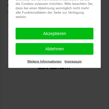
die Cookies zulassen möchten. Bitte beachten Sie,
5,0
⭐⭐⭐⭐⭐
bei
144 Google-Rezensionen
(Stand 02.01.2026)
dass bei einer Ablehnung womöglich nicht mehr
Alle Rezensionen ansehen
|
Bewertung abgeben
alle Funktionalitäten der Seite zur Verfügung
stehen.
Akzeptieren
Ablehnen
Weitere Informationen
Impressum