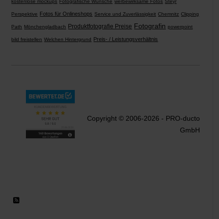
kostenlose mockups
Fotografische Wünsche
werbewirksame Fotos
Steyr
Fotos für Onlineshops
Perspektive
Service und Zuverlässigkeit
Chemnitz
Clipping
Fotografin
Produktfotografie Preise
Path
Mönchengladbach
powerpoint
Preis- / Leistungsverhältnis
bild freistellen
Welchen Hintergrund
Copyright © 2006-2026 - PRO-ducto
GmbH
RSS 2.0