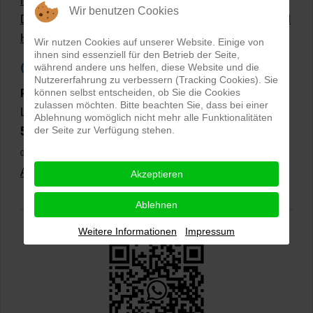
Hollow Man Fotografie | Darauf kommt es an!
Wir benutzen Cookies
Dateiformate und Bilder mit transparentem Hintergrund
Hollowman und Produktfotografie
Wir nutzen Cookies auf unserer Website. Einige von
ihnen sind essenziell für den Betrieb der Seite,
Google Rezensionen
während andere uns helfen, diese Website und die
Nutzererfahrung zu verbessern (Tracking Cookies). Sie
können selbst entscheiden, ob Sie die Cookies
PRO-ducto GmbH
, Fotografie und Bildbearbeitung in
zulassen möchten. Bitte beachten Sie, dass bei einer
Lichtenau
Ablehnung womöglich nicht mehr alle Funktionalitäten
5,0
der Seite zur Verfügung stehen.
⭐⭐⭐⭐⭐
bei
144 Google-Rezensionen
(Stand
02.01.2026)
Alle Rezensionen ansehen
|
Bewertung abgeben
Akzeptieren
Ablehnen
Weitere Informationen
Impressum