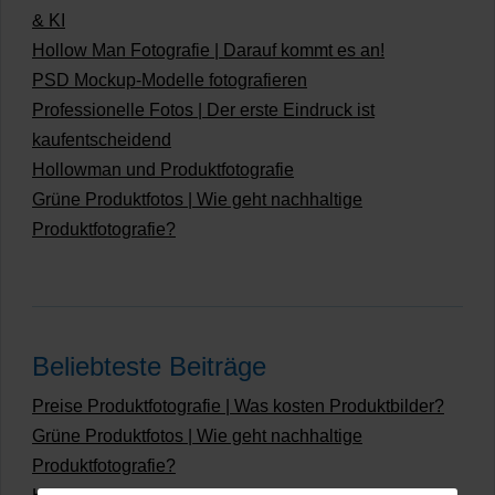
& KI
Hollow Man Fotografie | Darauf kommt es an!
PSD Mockup-Modelle fotografieren
Professionelle Fotos | Der erste Eindruck ist
kaufentscheidend
Hollowman und Produktfotografie
Grüne Produktfotos | Wie geht nachhaltige
Produktfotografie?
Beliebteste Beiträge
Preise Produktfotografie | Was kosten Produktbilder?
Grüne Produktfotos | Wie geht nachhaltige
Produktfotografie?