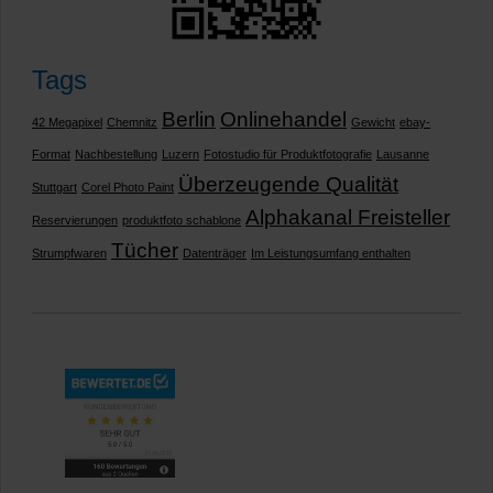
Tags
Berlin
Onlinehandel
42 Megapixel
Chemnitz
Gewicht
ebay-
Format
Nachbestellung
Luzern
Fotostudio für Produktfotografie
Lausanne
Überzeugende Qualität
Stuttgart
Corel Photo Paint
Alphakanal Freisteller
Reservierungen
produktfoto schablone
Tücher
Strumpfwaren
Datenträger
Im Leistungsumfang enthalten