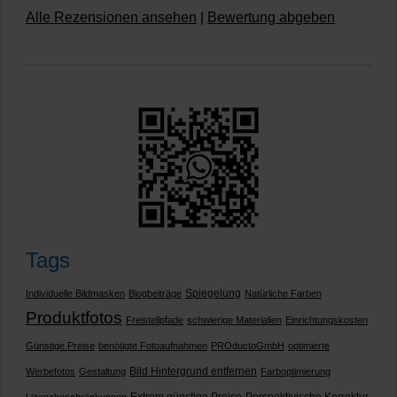
Alle Rezensionen ansehen
|
Bewertung abgeben
Tags
Spiegelung
Individuelle Bildmasken
Blogbeiträge
Natürliche Farben
Produktfotos
Freistellpfade
schwierige Materialien
Einrichtungskosten
Günstige Preise
benötigte Fotoaufnahmen
PROductoGmbH
optimierte
Bild Hintergrund entfernen
Werbefotos
Gestaltung
Farboptimierung
Extrem günstige Preise
Perspektivische Korrektur
Lizenzbeschränkungen