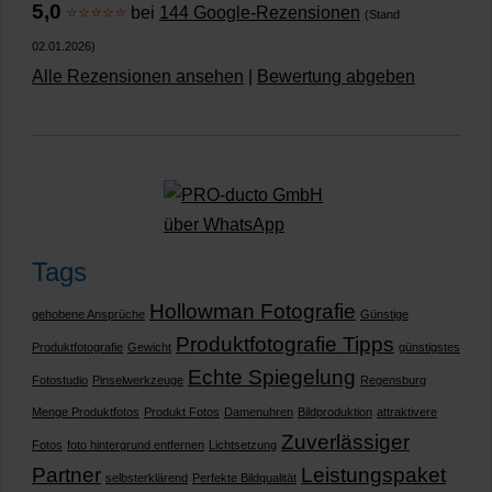
5,0
⭐⭐⭐⭐⭐
bei
144 Google-Rezensionen
(Stand
02.01.2026)
Alle Rezensionen ansehen
|
Bewertung abgeben
Tags
Hollowman Fotografie
gehobene Ansprüche
Günstige
Produktfotografie Tipps
Produktfotografie
Gewicht
günstigstes
Echte Spiegelung
Fotostudio
Pinselwerkzeuge
Regensburg
Menge Produktfotos
Produkt Fotos
Damenuhren
Bildproduktion
attraktivere
Zuverlässiger
Fotos
foto hintergrund entfernen
Lichtsetzung
Partner
Leistungspaket
selbsterklärend
Perfekte Bildqualität