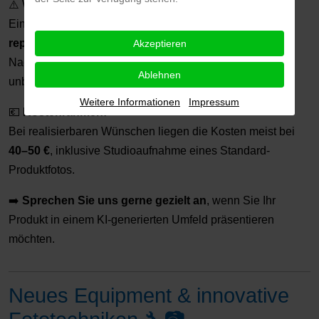
⚠️ Wichtig zu wissen:
Ein Produkt wird von der KI
niemals 1:1 korrekt
reproduziert
. Ohne professionellen Austausch und
Akzeptieren
Nachbearbeitung entstehen oft unrealistische oder
Ablehnen
unbrauchbare Ergebnisse.
Weitere Informationen
Impressum
💶
Kostenrahmen:
Bei realisierbaren Wünschen liegen die Kosten meist bei
40–50 €
, inklusive Studioaufnahme eines Standard-
Produktfotos.
➡️
Sprechen Sie uns gerne gezielt an
, wenn Sie Ihr
Produkt in einem KI-generierten Umfeld präsentieren
möchten.
Neues Equipment & innovative