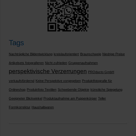
Tags
Nachträgliche Bildentwicklung
kreislauforientiert
Braunschweig
Niedrige Preise
Artikelsets fotografieren
Nicht zufrieden
Gruppenaufnahmen
perspektivische Verzerrungen
PROducto GmbH
verkaufsfördernd
Keine Perspektive vorgegeben
Produktfotografie für
Onlineshop
Produktfoto Textilien
Schwebende Objekte
künstliche Spiegelung
Geeigneter Blickwinkel
Produktaufnahme am Puppenkörper
Teller
Formkorrektur
Haushaltwaren