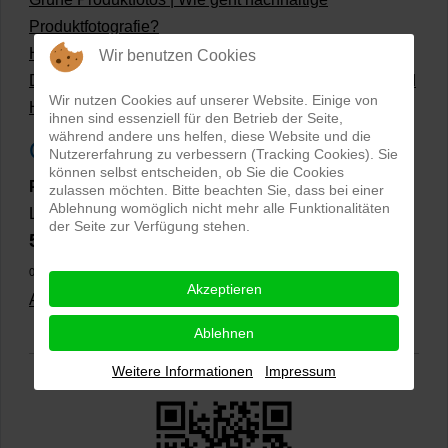
Produktfotografie?
Hollow Man Fotografie | Darauf kommt es an!
Wir benutzen Cookies
Dateiformate und Bilder mit transparentem Hintergrund
Wir nutzen Cookies auf unserer Website. Einige von
Hollowman und Produktfotografie
ihnen sind essenziell für den Betrieb der Seite,
während andere uns helfen, diese Website und die
Google Rezensionen
Nutzererfahrung zu verbessern (Tracking Cookies). Sie
können selbst entscheiden, ob Sie die Cookies
PRO-ducto GmbH
, Fotografie und Bildbearbeitung in
zulassen möchten. Bitte beachten Sie, dass bei einer
Ablehnung womöglich nicht mehr alle Funktionalitäten
Lichtenau
der Seite zur Verfügung stehen.
5,0
⭐⭐⭐⭐⭐
bei
144 Google-Rezensionen
(Stand
02.01.2026)
Akzeptieren
Alle Rezensionen ansehen
|
Bewertung abgeben
Ablehnen
Weitere Informationen
Impressum