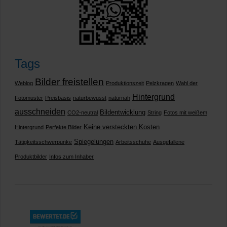
Tags
Bilder freistellen
Weblog
Produktionszeit
Pelzkragen
Wahl der
Hintergrund
Fotomuster
Preisbasis
naturbewusst
naturnah
ausschneiden
Bildentwicklung
CO2-neutral
String
Fotos mit weißem
Keine versteckten Kosten
Hintergrund
Perfekte Bilder
Spiegelungen
Tätigkeitsschwerpunke
Arbeitsschuhe
Ausgefallene
Produktbilder
Infos zum Inhaber