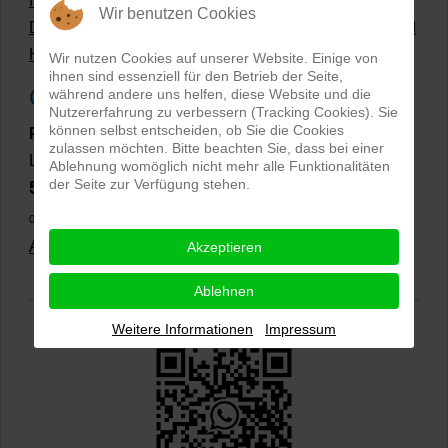
Hollow Man Fotografie | Darauf kommt es an!
Wir benutzen Cookies
Dateiformate und Bilder mit transparentem Hintergrund
Hollowman und Produktfotografie
Wir nutzen Cookies auf unserer Website. Einige von
ihnen sind essenziell für den Betrieb der Seite,
Google Rezensionen
während andere uns helfen, diese Website und die
Nutzererfahrung zu verbessern (Tracking Cookies). Sie
können selbst entscheiden, ob Sie die Cookies
PRO-ducto GmbH
, Fotografie und Bildbearbeitung in
zulassen möchten. Bitte beachten Sie, dass bei einer
Lichtenau
Ablehnung womöglich nicht mehr alle Funktionalitäten
der Seite zur Verfügung stehen.
5,0
⭐⭐⭐⭐⭐
bei
144 Google-Rezensionen
(Stand
02.01.2026)
Alle Rezensionen ansehen
|
Bewertung abgeben
Akzeptieren
Ablehnen
Weitere Informationen
Impressum