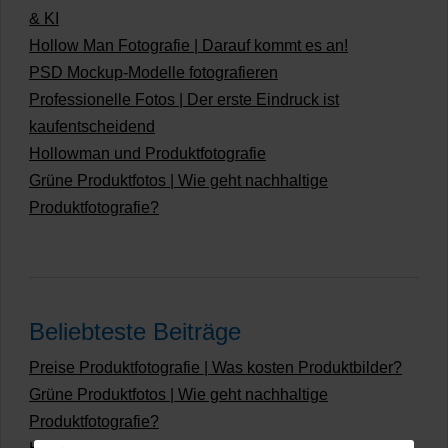
& KI
Hollow Man Fotografie | Darauf kommt es an!
PSD Mockup-Modelle fotografieren
Professionelle Fotos | Der erste Eindruck ist
kaufentscheidend
Hollowman und Produktfotografie
Grüne Produktfotos | Wie geht nachhaltige
Produktfotografie?
Beliebteste Beiträge
Preise Produktfotografie | Was kosten Produktbilder?
Grüne Produktfotos | Wie geht nachhaltige
Produktfotografie?