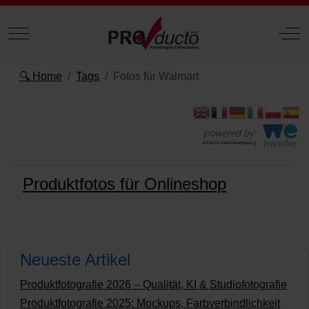
Mobile Menu Toggle
Off
🔍 Home
Tags
Fotos für Walmart
powered by:
einfache Datenübertragung
Produktfotos für Onlineshop
Neueste Artikel
Produktfotografie 2026 – Qualität, KI & Studiofotografie
Produktfotografie 2025: Mockups, Farbverbindlichkeit