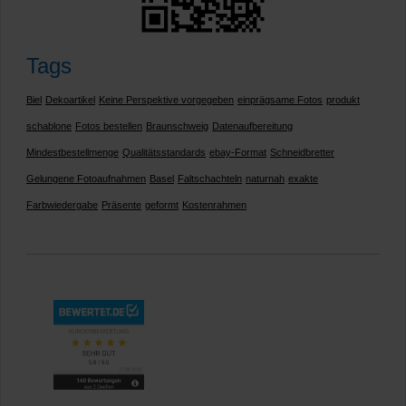
Tags
Biel
Dekoartikel
Keine Perspektive vorgegeben
einprägsame Fotos
produkt
schablone
Fotos bestellen
Braunschweig
Datenaufbereitung
Mindestbestellmenge
Qualitätsstandards
ebay-Format
Schneidbretter
Gelungene Fotoaufnahmen
Basel
Faltschachteln
naturnah
exakte
Farbwiedergabe
Präsente
geformt
Kostenrahmen