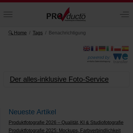
Mobile Menu Toggle
Off
🔍 Home
Tags
Benachrichtigung
powered by:
einfache Datenübertragung
Der alles-inklusive Foto-Service
Neueste Artikel
Produktfotografie 2026 – Qualität, KI & Studiofotografie
Produktfotografie 2025: Mockups, Farbverbindlichkeit