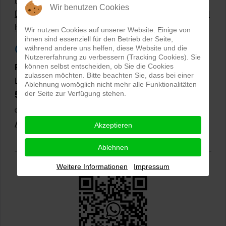
Hollow Man Fotografie | Darauf kommt es an!
Wir benutzen Cookies
Dateiformate und Bilder mit transparentem Hintergrund
Hollowman und Produktfotografie
Wir nutzen Cookies auf unserer Website. Einige von
ihnen sind essenziell für den Betrieb der Seite,
Google Rezensionen
während andere uns helfen, diese Website und die
Nutzererfahrung zu verbessern (Tracking Cookies). Sie
können selbst entscheiden, ob Sie die Cookies
PRO-ducto GmbH
, Fotografie und Bildbearbeitung in
zulassen möchten. Bitte beachten Sie, dass bei einer
Lichtenau
Ablehnung womöglich nicht mehr alle Funktionalitäten
5,0
der Seite zur Verfügung stehen.
⭐⭐⭐⭐⭐
bei
144 Google-Rezensionen
(Stand
02.01.2026)
Alle Rezensionen ansehen
|
Bewertung abgeben
Akzeptieren
Ablehnen
Weitere Informationen
Impressum