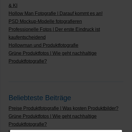
& KI
Hollow Man Fotografie | Darauf kommt es an!
PSD Mockup-Modelle fotografieren
Professionelle Fotos | Der erste Eindruck ist
kaufentscheidend
Hollowman und Produktfotografie
Grüne Produktfotos | Wie geht nachhaltige
Produktfotografie?
Beliebteste Beiträge
Preise Produktfotografie | Was kosten Produktbilder?
Grüne Produktfotos | Wie geht nachhaltige
Produktfotografie?