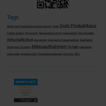
Tags
Gute Produktfotos
Wohin bei Produktfotos machen lassen
Optik
Farben ändern
Ohrstecker
Mechanische Uhren
Industriefoto
foto freistellen
Wirtschaftlichkeit
einspiegeln
Gelungene Fotoaufnahmen
Spaßfaktor
Milieuaufnahmen
Schals
Skalierbare Schriften
Kalkulation
Lieferzeiten
Arbeitskosten
Produktdarstellungen
Ohrringe
SEO