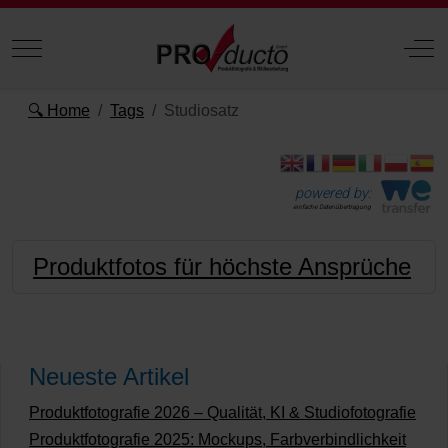
Mobile Menu Toggle
Off
🔍 Home
Tags
Studiosatz
powered by:
einfache Datenübertragung
Produktfotos für höchste Ansprüche
Neueste Artikel
Produktfotografie 2026 – Qualität, KI & Studiofotografie
Produktfotografie 2025: Mockups, Farbverbindlichkeit