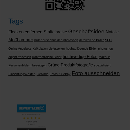
Tags
Geschäftsidee
Flecken entfernen
Staffelpreise
Natalie
Moßhammer
bilder ausschneiden photoshop
detailreiche Bilder
SEO
Online Angebote
Kalkulation Lieferzeiten
hochauflösende Bilder
photoshop
hochwertige Fotos
objekt freistellen
Kontrastreiche Bilder
Makel in
Grüne Produktfotografie
Personenbildern beseitigen
spezialisiert
Foto ausschneiden
Einrichtungskosten
Gebinde
Fotos für eBay