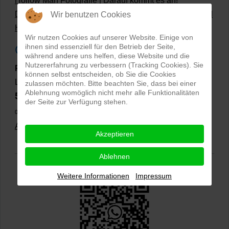
Hollow Man Fotografie | Darauf kommt es an!
Dateiformate und Bilder mit transparentem Hintergrund
Wir benutzen Cookies
Hollowman und Produktfotografie
Wir nutzen Cookies auf unserer Website. Einige von
ihnen sind essenziell für den Betrieb der Seite,
Google Rezensionen
während andere uns helfen, diese Website und die
Nutzererfahrung zu verbessern (Tracking Cookies). Sie
PRO-ducto GmbH
, Fotografie und Bildbearbeitung in
können selbst entscheiden, ob Sie die Cookies
Lichtenau
zulassen möchten. Bitte beachten Sie, dass bei einer
Ablehnung womöglich nicht mehr alle Funktionalitäten
5,0
⭐⭐⭐⭐⭐
bei
144 Google-Rezensionen
(Stand
der Seite zur Verfügung stehen.
02.01.2026)
Alle Rezensionen ansehen
|
Bewertung abgeben
Akzeptieren
Ablehnen
Weitere Informationen
Impressum