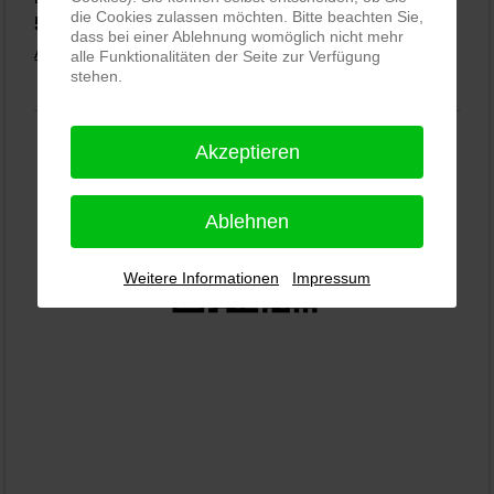
die Cookies zulassen möchten. Bitte beachten Sie,
5,0
⭐⭐⭐⭐⭐
bei
144 Google-Rezensionen
(Stand 02.01.2026)
dass bei einer Ablehnung womöglich nicht mehr
Alle Rezensionen ansehen
|
Bewertung abgeben
alle Funktionalitäten der Seite zur Verfügung
stehen.
Akzeptieren
Ablehnen
Weitere Informationen
Impressum