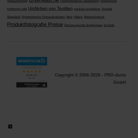
Unterwäsche
Verkaufserfolg
Perspektivische Darstellung
hintergrund
Umfärben von Textilien
entfernen bild
produkt schablone
Vorteile
Standard
Symmetrische Fotoaufnahmen
New
Villach
Modeschmuck
Produktfotografie Preise
Überzeugende Ergebnisse
Schärfe
Copyright © 2006-2026 - PRO-ducto
GmbH
RSS 2.0