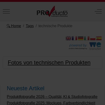
Mobile Menu Toggle
Off
🔍 Home
Tags
technische Produkte
powered by:
einfache Datenübertragung
Fotos von technischen Produkten
Neueste Artikel
Produktfotografie 2026 – Qualität, KI & Studiofotografie
Produktfotografie 2025: Mockups, Farbverbindlichkeit