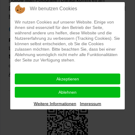
Hollow Man Fotografie | Darauf kommt es an!
Dateiformate und Bilder mit transparentem Hintergrund
Wir benutzen Cookies
Hollowman und Produktfotografie
Wir nutzen Cookies auf unserer Website. Einige von
ihnen sind essenziell für den Betrieb der Seite,
Google Rezensionen
während andere uns helfen, diese Website und die
Nutzererfahrung zu verbessern (Tracking Cookies). Sie
PRO-ducto GmbH
, Fotografie und Bildbearbeitung in
können selbst entscheiden, ob Sie die Cookies
Lichtenau
zulassen möchten. Bitte beachten Sie, dass bei einer
Ablehnung womöglich nicht mehr alle Funktionalitäten
5,0
⭐⭐⭐⭐⭐
bei
144 Google-Rezensionen
(Stand
der Seite zur Verfügung stehen.
02.01.2026)
Alle Rezensionen ansehen
|
Bewertung abgeben
Akzeptieren
Ablehnen
Weitere Informationen
Impressum