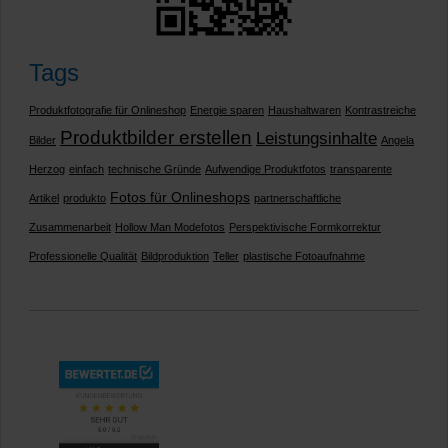
Tags
Produktfotografie für Onlineshop
Energie sparen
Haushaltwaren
Kontrastreiche
Produktbilder erstellen
Leistungsinhalte
Bilder
Angela
Herzog
einfach
technische Gründe
Aufwendige Produktfotos
transparente
Fotos für Onlineshops
Artikel
produkto
partnerschaftliche
Zusammenarbeit
Hollow Man Modefotos
Perspektivische Formkorrektur
Professionelle Qualität
Bildproduktion
Teller
plastische Fotoaufnahme