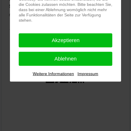
die Cookies zulassen möchten. Bitte beachten Sie,
5,0
⭐⭐⭐⭐⭐
bei
144 Google-Rezensionen
(Stand 02.01.2026)
dass bei einer Ablehnung womöglich nicht mehr
Alle Rezensionen ansehen
|
Bewertung abgeben
alle Funktionalitäten der Seite zur Verfügung
stehen.
Akzeptieren
Ablehnen
Weitere Informationen
Impressum