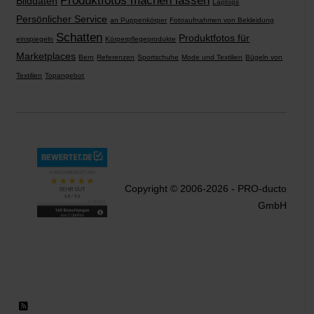
Produktfotos machen lassen
Bilddaten
Laptops
Persönlicher Service
an Puppenkörper
Fotoaufnahmen von Bekleidung
Schatten
Produktfotos für
einspiegeln
Körperpflegeprodukte
Marketplaces
Bern
Referenzen
Sportschuhe
Mode und Textilien
Bügeln von
Textilien
Topangebot
Copyright © 2006-2026 - PRO-ducto
GmbH
RSS 2.0