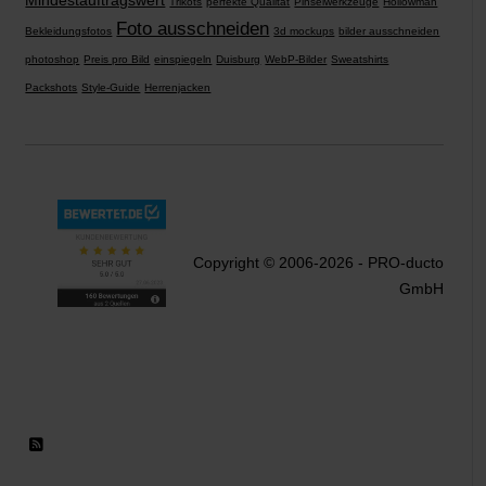
Mindestauftragswert
Trikots
perfekte Qualität
Pinselwerkzeuge
Hollowman
Foto ausschneiden
Bekleidungsfotos
3d mockups
bilder ausschneiden
photoshop
Preis pro Bild
einspiegeln
Duisburg
WebP-Bilder
Sweatshirts
Packshots
Style-Guide
Herrenjacken
Copyright © 2006-2026 - PRO-ducto
GmbH
RSS 2.0