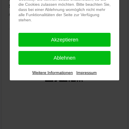
die Cookies zulassen möchten. Bitte beachten Sie,
5,0
⭐⭐⭐⭐⭐
bei
144 Google-Rezensionen
(Stand 02.01.2026)
dass bei einer Ablehnung womöglich nicht mehr
Alle Rezensionen ansehen
|
Bewertung abgeben
alle Funktionalitäten der Seite zur Verfügung
stehen.
Akzeptieren
Ablehnen
Weitere Informationen
Impressum