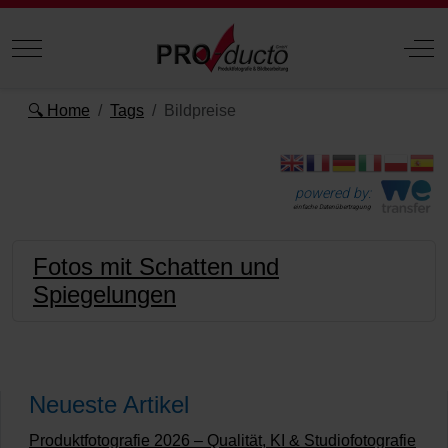
Mobile Menu Toggle
Off
🔍 Home
Tags
Bildpreise
powered by:
einfache Datenübertragung
Fotos mit Schatten und
Spiegelungen
Neueste Artikel
Produktfotografie 2026 – Qualität, KI & Studiofotografie