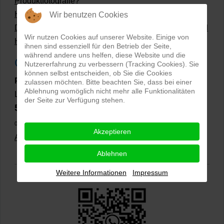
Produktfotografie?
Hollow Man Fotografie | Darauf kommt es an!
Wir benutzen Cookies
Dateiformate und Bilder mit transparentem Hintergrund
Wir nutzen Cookies auf unserer Website. Einige von
Hollowman und Produktfotografie
ihnen sind essenziell für den Betrieb der Seite,
während andere uns helfen, diese Website und die
Google Rezensionen
Nutzererfahrung zu verbessern (Tracking Cookies). Sie
können selbst entscheiden, ob Sie die Cookies
PRO-ducto GmbH
, Fotografie und Bildbearbeitung in
zulassen möchten. Bitte beachten Sie, dass bei einer
Ablehnung womöglich nicht mehr alle Funktionalitäten
Lichtenau
der Seite zur Verfügung stehen.
5,0
⭐⭐⭐⭐⭐
bei
144 Google-Rezensionen
(Stand
02.01.2026)
Akzeptieren
Alle Rezensionen ansehen
|
Bewertung abgeben
Ablehnen
Weitere Informationen
Impressum