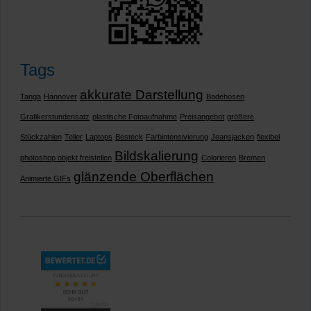
Tags
akkurate Darstellung
Tanga
Hannover
Badehosen
Grafikerstundensatz
plastische Fotoaufnahme
Preisangebot
größere
Stückzahlen
Teller
Laptops
Besteck
Farbintensivierung
Jeansjacken
flexibel
Bildskalierung
photoshop objekt freistellen
Colorieren
Bremen
glänzende Oberflächen
Animierte GIFs